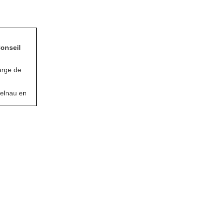
Conseil
arge de
telnau en