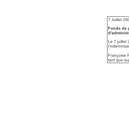
7 Juillet 20
Fonds de g
d'administ
Le 7 juille
l'indemnisa
Françoise R
tant que su