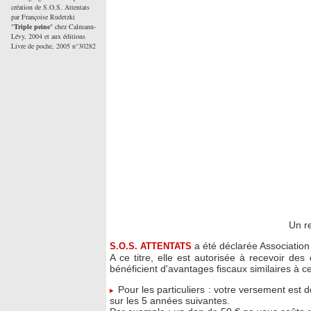
création de S.O.S. Attentats
par Françoise Rudetzki
"
Triple peine
" chez Calmann-
Lévy, 2004 et aux éditions
Livre de poche, 2005 n°30282
Un re
a été déclarée Association
S.O.S. ATTENTATS
A ce titre, elle est autorisée à recevoir d
bénéficient d'avantages fiscaux similaires à c
Pour les particuliers : votre versement est
sur les 5 années suivantes.