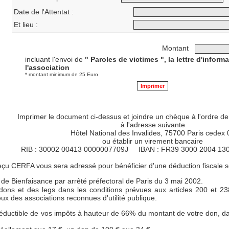
Date de l'Attentat :
Et lieu :
Montant
incluant l'envoi de
" Paroles de victimes ", la lettre d'inform
l'association
* montant minimum de 25 Euro
Imprimer le document ci-dessus et joindre un chèque à l'ordre
à l'adresse suivante
Hôtel National des Invalides, 75700 Paris cedex 
ou établir un virement bancaire
RIB : 30002 00413 0000007709J IBAN : FR39 3000 2004 130
çu CERFA vous sera adressé pour bénéficier d'une déduction fiscale sel
 de Bienfaisance par arrêté préfectoral de Paris du 3 mai 2002.
es dons et des legs dans les conditions prévues aux articles 200 et
eux des associations reconnues d'utilité publique.
 déductible de vos impôts à hauteur de 66% du montant de votre don, da