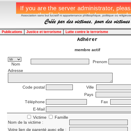
Association sans but lucratif ni appartenance philisophique, politique ou religieus
Publications
Justice et terrorisme
Lutte contre le terrorisme
Adhérer
membre actif
Prenom
Nom
Adresse
Code postal
Ville
Pays
Téléphone
Fax
E-Mail
Victime
Famille
Nom de la victime :
Votre lien de parenté avec elle :