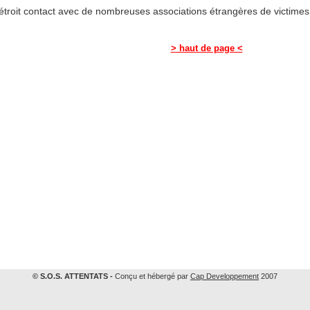
étroit contact avec de nombreuses associations étrangères de victimes d
> haut de page <
© S.O.S. ATTENTATS -
Conçu et hébergé par
Cap Developpement
2007