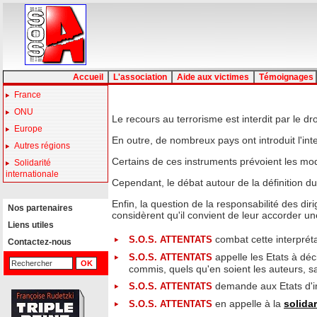
Accueil
L'association
Aide aux victimes
Témoignages
France
ONU
Le recours au terrorisme est interdit par le dr
Europe
En outre, de nombreux pays ont introduit l'inte
Autres régions
Certains de ces instruments prévoient les mod
Solidarité
internationale
Cependant, le débat autour de la définition du
Enfin, la question de la responsabilité des di
Nos partenaires
considèrent qu'il convient de leur accorder un
Liens utiles
combat cette interprét
S.O.S. ATTENTATS
Contactez-nous
appelle les Etats à déci
S.O.S. ATTENTATS
commis, quels qu'en soient les auteurs, s
demande aux Etats d'in
S.O.S. ATTENTATS
en appelle à la
solidar
S.O.S. ATTENTATS