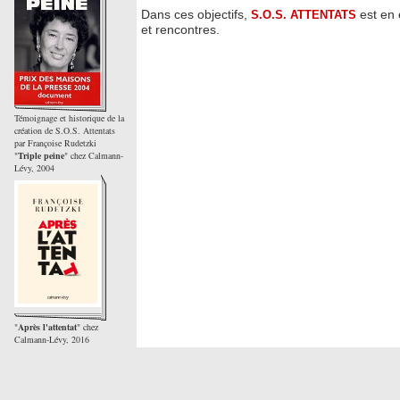
Dans ces objectifs,
est en 
S.O.S. ATTENTATS
et rencontres.
Témoignage et historique de la
création de S.O.S. Attentats
par Françoise Rudetzki
"
Triple peine
" chez Calmann-
Lévy, 2004
"
Après l'attentat
" chez
Calmann-Lévy, 2016