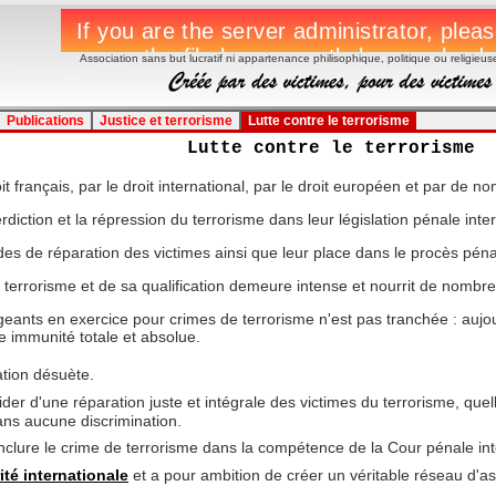
Association sans but lucratif ni appartenance philisophique, politique ou religieus
Publications
Justice et terrorisme
Lutte contre le terrorisme
Lutte contre le terrorisme
oit français, par le droit international, par le droit européen et par de n
rdiction et la répression du terrorisme dans leur législation pénale inte
es de réparation des victimes ainsi que leur place dans le procès péna
 terrorisme et de sa qualification demeure intense et nourrit de nombre
rigeants en exercice pour crimes de terrorisme n'est pas tranchée : aujo
e immunité totale et absolue.
ation désuète.
der d'une réparation juste et intégrale des victimes du terrorisme, quelle
ans aucune discrimination.
clure le crime de terrorisme dans la compétence de la Cour pénale int
ité internationale
et a pour ambition de créer un véritable réseau d'a