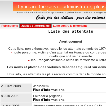
Association sans but lucratif ni appartenance philisophique, politique ou religieus
Publications
Justice et terrorisme
Lutte contre le terrorisme
Liste des attentats
Avertissement
Cette liste, non exhaustive, rappelle les attentats commis de 1974
toute personne, victime d'un attentat en France ou contre des 
quelle que soit sa nationalité
les Français victimes d'actes de terrorisme à l'étr
Les noms et photos des victimes décédées figurent sur dema
Pour info, les attentats les plus récents commis dans le monde so
2 Juillet 2008
Jérusalem
Plus d'informations
8 Juin 2008
Lakhdaria (Algérie)
Plus d'informations
14 Mai 2008
Attentat contre une caserne de la Garde Civile