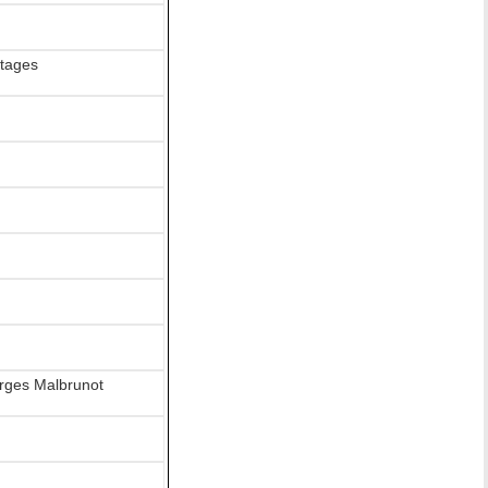
otages
orges Malbrunot