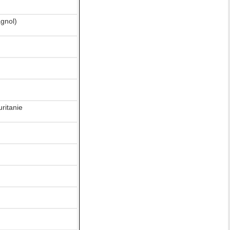
gnol)
ritanie