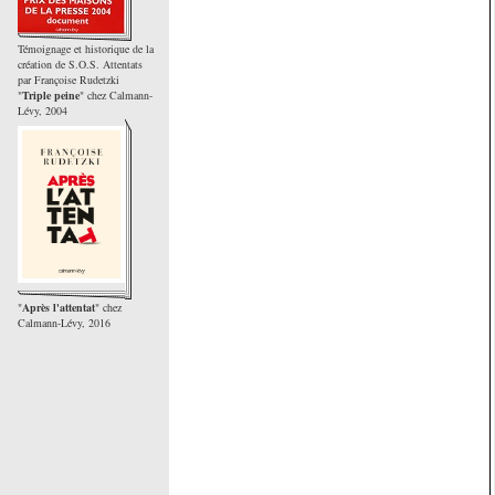
Témoignage et historique de la
création de S.O.S. Attentats
par Françoise Rudetzki
"
Triple peine
" chez Calmann-
Lévy, 2004
"
Après l'attentat
" chez
Calmann-Lévy, 2016