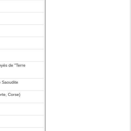
yés de "Terre
e Saoudite
orte, Corse)