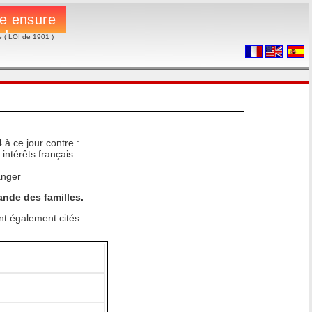
e ( LOI de 1901 )
 à ce jour contre :
intérêts français
anger
nde des familles.
nt également cités.