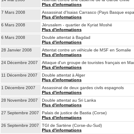
Plus d'informations
7 Mars 2008
Assassinat d'Isaias Carrasco (Pays Basque espa
Plus d'informations
6 Mars 2008
Jérusalem - quartier de Kyriat Moshé
Plus d'informations
6 Mars 2008
Double attentat à Bagdad
Plus d'informations
28 Janvier 2008
Attentat contre un véhicule de MSF en Somalie
Plus d'informations
24 Décembre 2007
Attaque d'un groupe de touristes français en Mau
Plus d'informations
11 Décembre 2007
Double attentat à Alger
Plus d'informations
1 Décembre 2007
Assassinat de deux gardes civils espagnols
Plus d'informations
28 Novembre 2007
Double attentat au Sri Lanka
Plus d'informations
27 Septembre 2007
Palais de justice de Bastia (Corse)
Plus d'informations
26 Septembre 2007
TGI de Sartène (Corse-du-Sud)
Plus d'informations